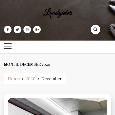
Skip
to
Loodgieter
content
MONTH:
DECEMBER 2020
Home
2020
December