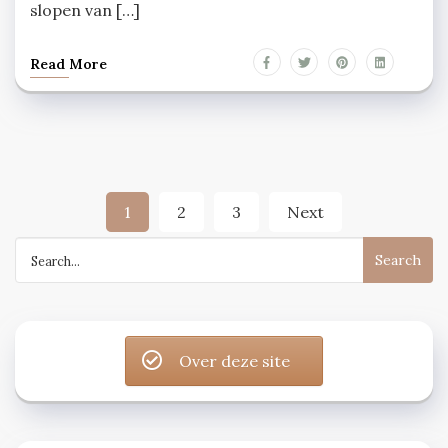
slopen van […]
Read More
Posts
1
2
3
Next
navigation
Search
for:
Over deze site