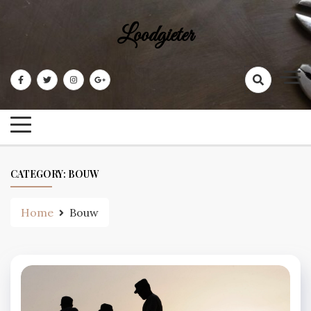
Skip
to
Loodgieter
content
CATEGORY:
BOUW
Home
Bouw