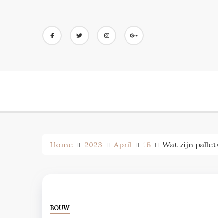
Skip
to
content
Home
2023
April
18
Wat zijn palle
BOUW