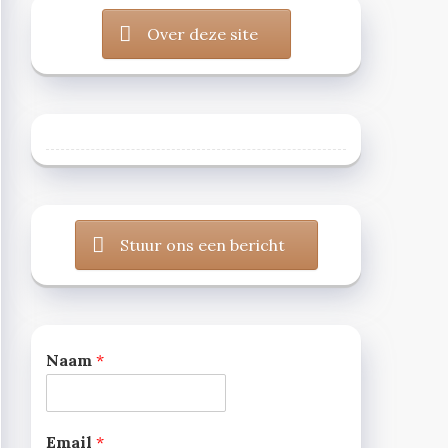
Over deze site
Stuur ons een bericht
Naam
*
Email
*