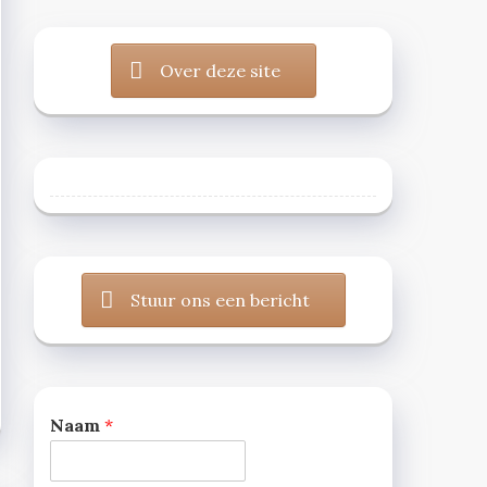
Over deze site
Stuur ons een bericht
Naam
*