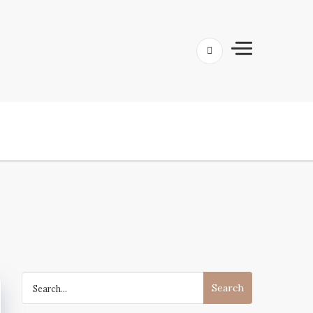
Search
for: