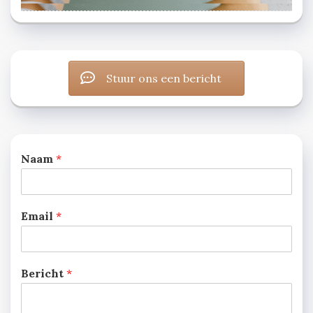
Stuur ons een bericht
Naam
*
Email
*
Bericht
*