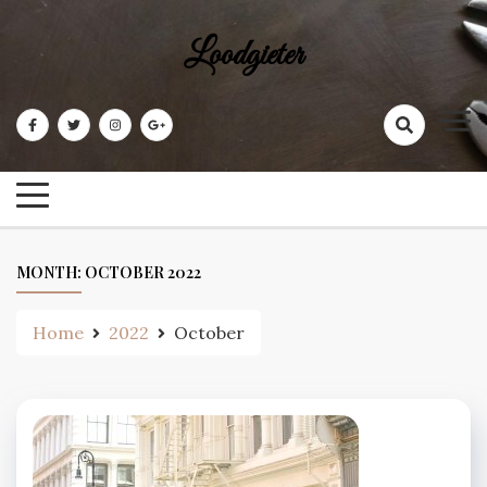
Skip
to
Loodgieter
content
MONTH:
OCTOBER 2022
Home
2022
October